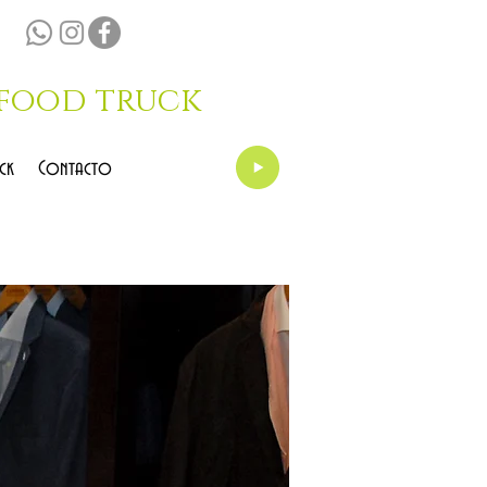
food truck
ck
Contacto